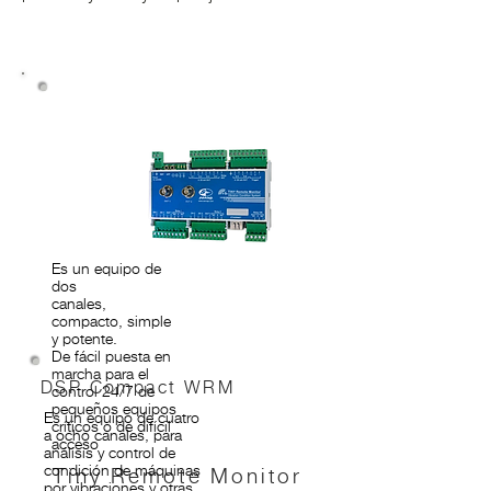
Es un equipo de
dos
canales,
compacto, simple
y potente.
De fácil puesta en
marcha para el
DSP Compact WRM
control 24/7 de
pequeños equipos
Es un equipo de cuatro
críticos o de difícil
a ocho canales, para
acceso
análisis y control de
condición de máquinas
Tiny Remote Monitor
por vibraciones y otras