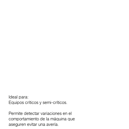
espectrales, las variables son
configurables en cada punto de
medición y las características propias
de cada medición son extremadamente
flexibles.
Las rutinas de medición de los puntos
de las máquinas configuradas, pueden
programarse en rutinas automáticas de
seguimiento con períodos de tiempos
distintos entre medición y registro de la
medición.
Ideal para:
Equipos críticos y semi-críticos.
Permite detectar variaciones en el
comportamiento de la máquina que
aseguren evitar una avería.